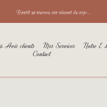
Bientôt un nouveau soin relaxant du corps…
 & Avis clients
Mes Services
Notre E 
Contact