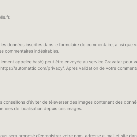
le.fr.
es données inscrites dans le formulaire de commentaire, ainsi que vot
des commentaires indésirables.
ement appelée hash) peut être envoyée au service Gravatar pour vérif
: https://automattic.com/privacy/. Après validation de votre commenta
ous conseillons d’éviter de téléverser des images contenant des don
données de localisation depuis ces images.
vous sera proposé d’enregistrer votre nom, adresse e-mail et site da