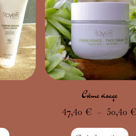
Crème visage
47,40
€
–
50,40