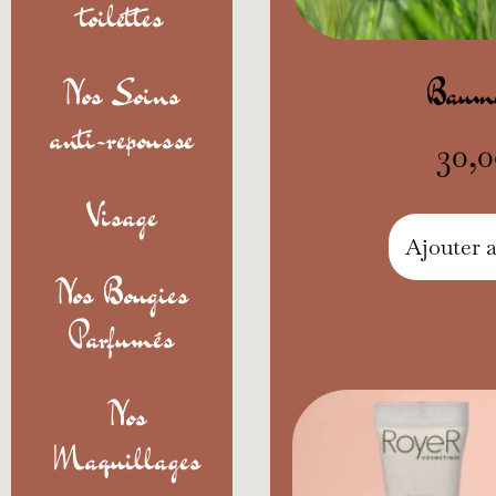
toilettes
Nos Soins
Baume
anti-repousse
30,
Visage
Ajouter 
Nos Bougies
Parfumés
Nos
Maquillages