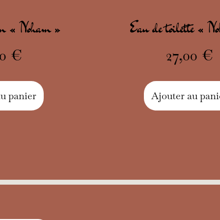
um « Noham »
Eau de toilette « 
00
€
27,00
€
au panier
Ajouter au pani