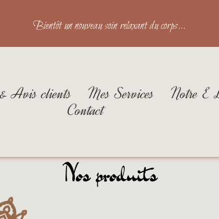
Bientôt un nouveau soin relaxant du corps…
 & Avis clients
Mes Services
Notre E 
Contact
Nos produits