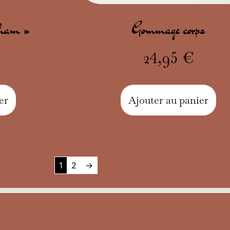
Noham »
Gommage corps
24,95
€
er
Ajouter au panier
1
2
→