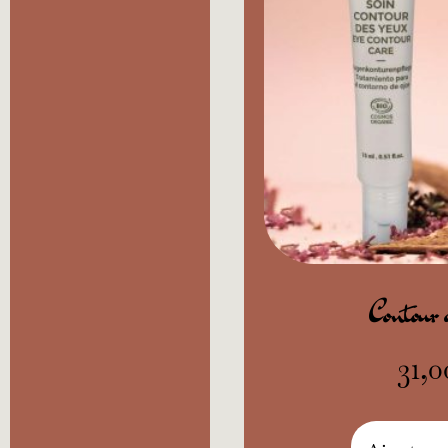
Contour 
31,