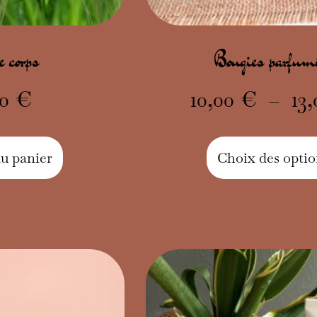
 corps
Bougies parfum
00
€
10,00
€
–
13
au panier
Choix des optio