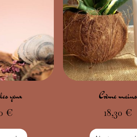
des yeux
Crème mains
00
€
18,30
€