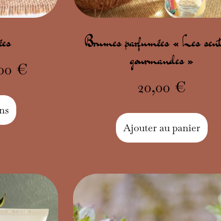
ées
Brumes parfumées « Les sent
gourmandes »
,00
€
20,00
€
ns
Ajouter au panier